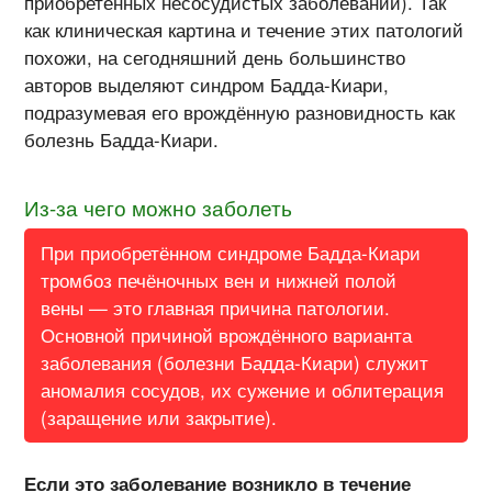
приобретённых несосудистых заболеваний). Так
как клиническая картина и течение этих патологий
похожи, на сегодняшний день большинство
авторов выделяют синдром Бадда-Киари,
подразумевая его врождённую разновидность как
болезнь Бадда-Киари.
Из-за чего можно заболеть
При приобретённом синдроме Бадда-Киари
тромбоз печёночных вен и нижней полой
вены — это главная причина патологии.
Основной причиной врождённого варианта
заболевания (болезни Бадда-Киари) служит
аномалия сосудов, их сужение и облитерация
(заращение или закрытие).
Если это заболевание возникло в течение