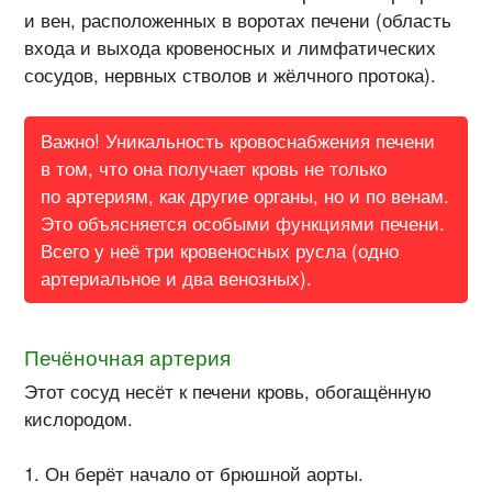
и вен, расположенных в воротах печени (область
входа и выхода кровеносных и лимфатических
сосудов, нервных стволов и жёлчного протока).
Важно! Уникальность кровоснабжения печени
в том, что она получает кровь не только
по артериям, как другие органы, но и по венам.
Это объясняется особыми функциями печени.
Всего у неё три кровеносных русла (одно
артериальное и два венозных).
Печёночная артерия
Этот сосуд несёт к печени кровь, обогащённую
кислородом.
Он берёт начало от брюшной аорты.