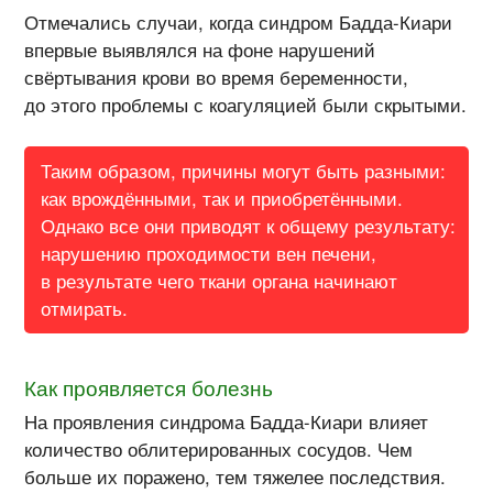
Отмечались случаи, когда синдром Бадда-Киари
впервые выявлялся на фоне нарушений
свёртывания крови во время беременности,
до этого проблемы с коагуляцией были скрытыми.
Таким образом, причины могут быть разными:
как врождёнными, так и приобретёнными.
Однако все они приводят к общему результату:
нарушению проходимости вен печени,
в результате чего ткани органа начинают
отмирать.
Как проявляется болезнь
На проявления синдрома Бадда-Киари влияет
количество облитерированных сосудов. Чем
больше их поражено, тем тяжелее последствия.