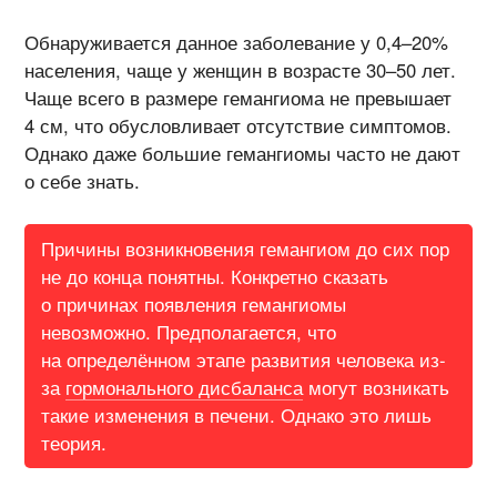
Обнаруживается данное заболевание у 0,4–20%
населения, чаще у женщин в возрасте 30–50 лет.
Чаще всего в размере гемангиома не превышает
4 см, что обусловливает отсутствие симптомов.
Однако даже большие гемангиомы часто не дают
о себе знать.
Причины возникновения гемангиом до сих пор
не до конца понятны. Конкретно сказать
о причинах появления гемангиомы
невозможно. Предполагается, что
на определённом этапе развития человека из-
за
гормонального дисбаланса
могут возникать
такие изменения в печени. Однако это лишь
теория.