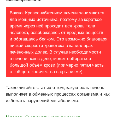
Важно! Кровоснабжением печени занимаются
два мощных источника, поэтому за короткое
время через неё проходит вся кровь тела
человека, освобождаясь от вредных веществ
и обогащаясь белком. Это возможно благодаря
низкой скорости кровотока в капиллярах
печёночных долек. В случае необходимости
в печени, как в депо, может собираться
большой объём крови (примерно пятая часть
от общего количества в организме).
Также
читайте статью
о том, какую роль печень
выполняет в обменных процессах организма и как
избежать нарушений метаболизма.