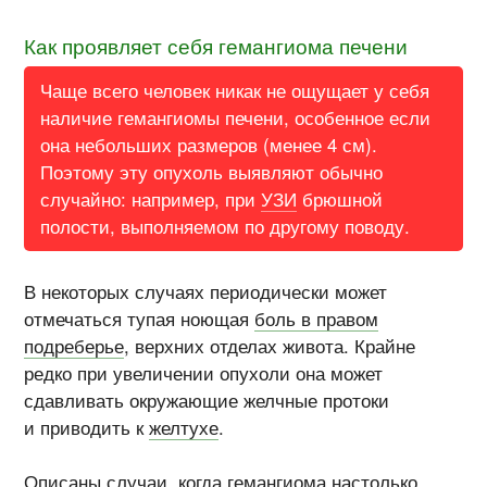
Как проявляет себя гемангиома печени
Чаще всего человек никак не ощущает у себя
наличие гемангиомы печени, особенное если
она небольших размеров (менее 4 см).
Поэтому эту опухоль выявляют обычно
случайно: например, при
УЗИ
брюшной
полости, выполняемом по другому поводу.
В некоторых случаях периодически может
отмечаться тупая ноющая
боль в правом
подреберье
, верхних отделах живота. Крайне
редко при увеличении опухоли она может
сдавливать окружающие желчные протоки
и приводить к
желтухе
.
Описаны случаи, когда гемангиома настолько