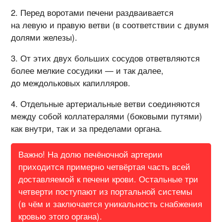
Перед воротами печени раздваивается
на левую и правую ветви (в соответствии с двумя
долями железы).
От этих двух больших сосудов ответвляются
более мелкие сосудики — и так далее,
до междольковых капилляров.
Отдельные артериальные ветви соединяются
между собой коллатералями (боковыми путями)
как внутри, так и за пределами органа.
Важно! На долю печёночной артерии
приходится примерно четвёртая часть всей
доставляемой к печени крови. Остальные три
четверти поступают из портальной системы
(в чём и заключается уникальность снабжения
кровью этого органа).