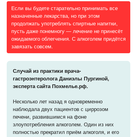
Если вы будете старательно принимать все
назначенные лекарства, но при этом
продолжать употреблять спиртные напитки,
пусть даже понемногу — лечение не принесёт
ожидаемого облегчения. С алкоголем придётся
завязать совсем.
Случай из практики врача-
гастроэнтеролога Даниэлы Пургиной,
эксперта сайта Похмелье.рф.
Несколько лет назад я одновременно
наблюдала двух пациентов с циррозом
печени, развившимся на фоне
злоупотребления алкоголем. Один из них
полностью прекратил приём алкоголя, и его