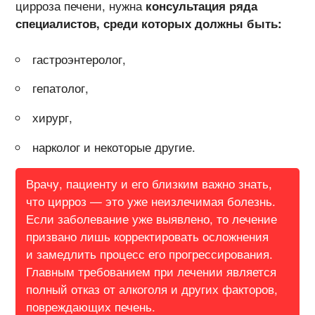
цирроза печени, нужна
консультация ряда
специалистов, среди которых должны быть:
гастроэнтеролог,
гепатолог,
хирург,
нарколог и некоторые другие.
Врачу, пациенту и его близким важно знать,
что цирроз — это уже неизлечимая болезнь.
Если заболевание уже выявлено, то лечение
призвано лишь корректировать осложнения
и замедлить процесс его прогрессирования.
Главным требованием при лечении является
полный отказ от алкоголя и других факторов,
повреждающих печень.