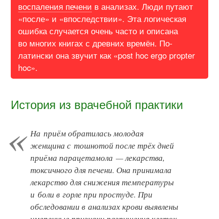
воспаления печени
в анализах. Люди путают
«после» и «впоследствии». Эта логическая
ошибка случается очень часто и описана
во многих книгах с древних времён. По-
латински она звучит как «post hoc ergo propter
hoc».
История из врачебной практики
На приём обратилась молодая
женщина с тошнотой после трёх дней
приёма парацетамола — лекарства,
токсичного для печени. Она принимала
лекарство для снижения температуры
и боли в горле при простуде. При
обследовании в анализах крови выявлены
умеренные признаки разрушения клеток