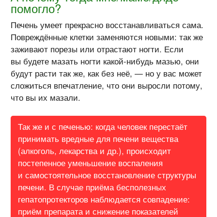
помогло?
Печень умеет прекрасно восстанавливаться сама.
Повреждённые клетки заменяются новыми: так же
заживают порезы или отрастают ногти. Если
вы будете мазать ногти какой-нибудь мазью, они
будут расти так же, как без неё, — но у вас может
сложиться впечатление, что они выросли потому,
что вы их мазали.
Так же и с печенью: когда человек перестаёт
принимать вредные для печени вещества
(алкоголь, лекарства и др.), происходит
постепенное уменьшение воспаления
и самостоятельное восстановление структуры
печени. В случае приёма бесполезных
гепатопротекторов наблюдается совпадение:
приём препарата и снижение показателей