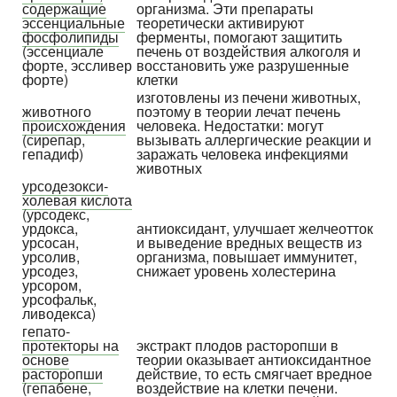
содержа­щие
организма. Эти препараты
эссенци­альные
теоретически активируют
фосфо­липиды
ферменты, помогают защитить
(эссенциале
печень от воздейст­вия алкоголя и
форте, эссливер
восстано­вить уже разрушен­ные
форте)
клетки
изготовлены из печени животных,
животного
поэтому в теории лечат печень
происхож­дения
человека. Недостатки: могут
(сирепар,
вызывать аллерги­ческие реакции и
гепадиф)
заражать человека инфекциями
животных
урсо­дезокси­
холевая кислота
(урсодекс,
урдокса,
антиокси­дант, улучшает желче­отток
урсосан,
и выведение вредных веществ из
урсолив,
организма, повышает иммунитет,
урсодез,
снижает уровень холесте­рина
урсором,
урсофальк,
ливодекса)
гепато­
протекторы на
экстракт плодов расторопши в
основе
теории оказывает анти­оксидант­ное
расторопши
действие, то есть смягчает вредное
(гепабене,
воздейст­вие на клетки печени.