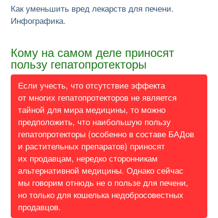
Как уменьшить вред лекарств для печени.
Инфографика.
Кому на самом деле приносят
пользу гепатопротекторы
Если учесть, что отсутствие эффекта
от многих гепатопротекторов не является
тайной для мира медицины, то можно
предположить, что наибольшую пользу
гепатопротекторы (особенно в составе БАДов
и растительных препаратов) приносят
их продавцам, нередко сторонникам
альтернативной медицины. Однако сейчас
мы говорим отнюдь не о пользе для печени,
но только для кошелька недобросовестных
продавцов.