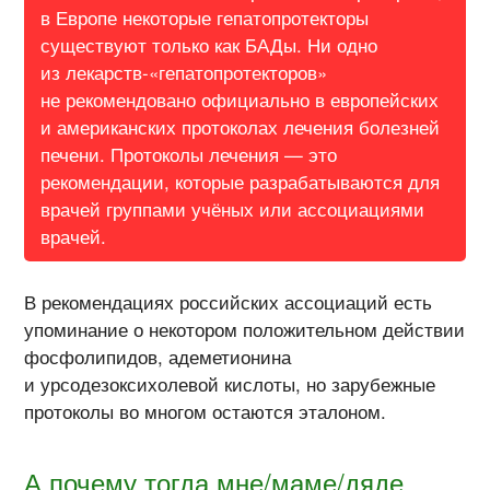
в Европе некоторые гепатопротекторы
существуют только как БАДы. Ни одно
из лекарств-«гепатопротекторов»
не рекомендовано официально в европейских
и американских протоколах лечения болезней
печени. Протоколы лечения — это
рекомендации, которые разрабатываются для
врачей группами учёных или ассоциациями
врачей.
В рекомендациях российских ассоциаций есть
упоминание о некотором положительном действии
фосфолипидов, адеметионина
и урсодезоксихолевой кислоты, но зарубежные
протоколы во многом остаются эталоном.
А почему тогда мне/маме/дяде