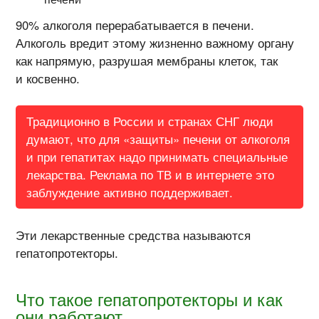
90% алкоголя перерабатывается в печени.
Алкоголь вредит этому жизненно важному органу
как напрямую, разрушая мембраны клеток, так
и косвенно.
Традиционно в России и странах СНГ люди
думают, что для «защиты» печени от алкоголя
и при гепатитах надо принимать специальные
лекарства. Реклама по ТВ и в интернете это
заблуждение активно поддерживает.
Эти лекарственные средства называются
гепатопротекторы.
Что такое гепатопротекторы и как
они работают