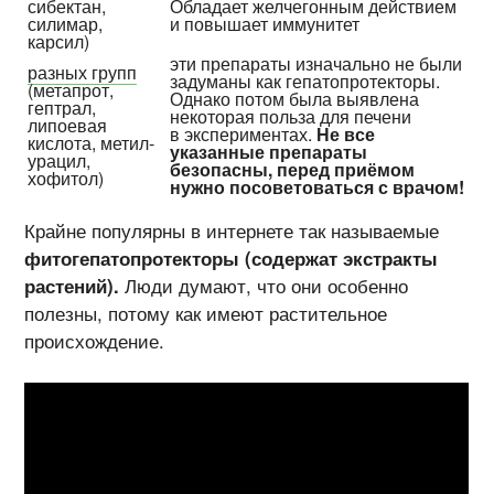
сибектан,
Обладает желче­гонным действием
силимар,
и повышает иммунитет
карсил)
эти препараты изначально не были
разных групп
задуманы как гепато­протекторы.
(метапрот,
Однако потом была выявлена
гептрал,
некоторая польза для печени
липоевая
в экспериментах.
Не все
кислота, метил­
указанные препараты
урацил,
безопасны, перед приёмом
хофитол)
нужно посоветоваться с врачом!
Крайне популярны в интернете так называемые
фитогепатопротекторы (содержат экстракты
растений).
Люди думают, что они особенно
полезны, потому как имеют растительное
происхождение.