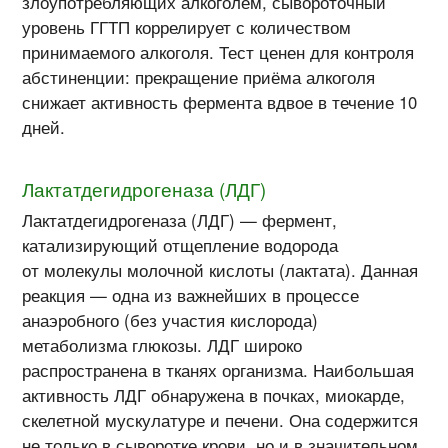
злоупотребляющих алкоголем, сывороточный
уровень ГГТП коррелирует с количеством
принимаемого алкоголя. Тест ценен для контроля
абстиненции: прекращение приёма алкоголя
снижает активность фермента вдвое в течение 10
дней.
Лактатдегидрогеназа (ЛДГ)
Лактатдегидрогеназа (ЛДГ) — фермент,
катализирующий отщепление водорода
от молекулы молочной кислоты (лактата). Данная
реакция — одна из важнейших в процессе
анаэробного (без участия кислорода)
метаболизма глюкозы. ЛДГ широко
распространена в тканях организма. Наибольшая
активность ЛДГ обнаружена в почках, миокарде,
скелетной мускулатуре и печени. Она содержится
не только в сыворотке крови, но и в значительном