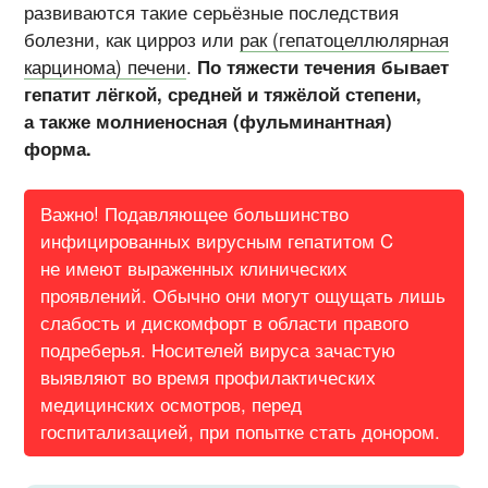
развиваются такие серьёзные последствия
болезни, как цирроз или
рак (гепатоцеллюлярная
карцинома) печени
.
По тяжести течения бывает
гепатит лёгкой, средней и тяжёлой степени,
а также молниеносная (фульминантная)
форма.
Важно! Подавляющее большинство
инфицированных вирусным гепатитом C
не имеют выраженных клинических
проявлений. Обычно они могут ощущать лишь
слабость и дискомфорт в области правого
подреберья. Носителей вируса зачастую
выявляют во время профилактических
медицинских осмотров, перед
госпитализацией, при попытке стать донором.