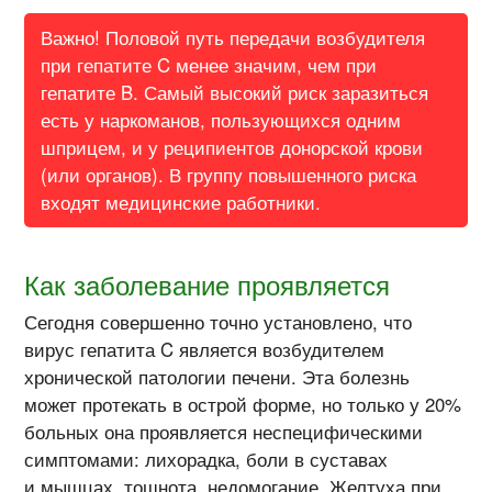
Важно! Половой путь передачи возбудителя
при гепатите C менее значим, чем при
гепатите B. Самый высокий риск заразиться
есть у наркоманов, пользующихся одним
шприцем, и у реципиентов донорской крови
(или органов). В группу повышенного риска
входят медицинские работники.
Как заболевание проявляется
Сегодня совершенно точно установлено, что
вирус гепатита C является возбудителем
хронической патологии печени. Эта болезнь
может протекать в острой форме, но только у 20%
больных она проявляется неспецифическими
симптомами: лихорадка, боли в суставах
и мышцах, тошнота, недомогание. Желтуха при