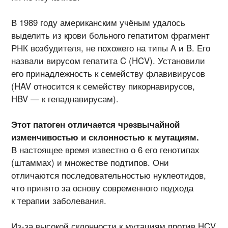
В 1989 году американским учёным удалось
выделить из крови больного гепатитом фрагмент
РНК возбудителя, не похожего на типы A и B. Его
назвали вирусом гепатита C (HCV). Установили
его принадлежность к семейству флавивирусов
(HAV относится к семейству пикорнавирусов,
HBV — к гепаднавирусам).
Этот патоген отличается чрезвычайной
изменчивостью и склонностью к мутациям.
В настоящее время известно о 6 его генотипах
(штаммах) и множестве подтипов. Они
отличаются последовательностью нуклеотидов,
что принято за основу современного подхода
к терапии заболевания.
Из-за высокой склонности к мутациям против HCV