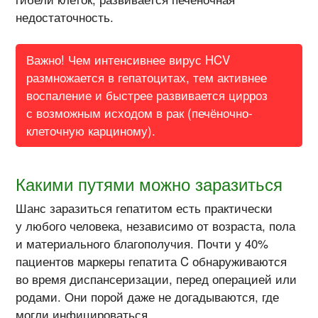
недостаточность.
Важно! Чем интенсивнее вирус HCV
размножается в гепатоцитах, тем активнее
воспаление и быстрее развивается цирроз
с возможным исходом в рак (печёночно-
клеточную карциному).
Какими путями можно заразиться
Шанс заразиться гепатитом есть практически
у любого человека, независимо от возраста, пола
и материального благополучия. Почти у 40%
пациентов маркеры гепатита C обнаруживаются
во время диспансеризации, перед операцией или
родами. Они порой даже не догадываются, где
могли инфицироваться.