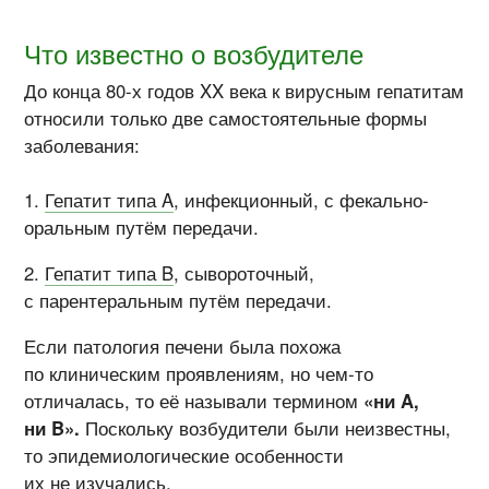
Что известно о возбудителе
До конца 80-х годов XX века к вирусным гепатитам
относили только две самостоятельные формы
заболевания:
Гепатит типа A
, инфекционный, с фекально-
оральным путём передачи.
Гепатит типа B
, сывороточный,
с парентеральным путём передачи.
Если патология печени была похожа
по клиническим проявлениям, но чем-то
отличалась, то её называли термином
«ни A,
ни B».
Поскольку возбудители были неизвестны,
то эпидемиологические особенности
их не изучались.