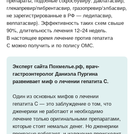
препараты, подобные софосбувиру: даклатасвир,
глекапревир/пибрентасвир, гразопревир/элбасвир,
не зарегистрированные в РФ — ледипасвир,
велпатасвир). Эффективность таких схем свыше
90%, длительность лечения 12–24 недель.
В настоящее время лечение против гепатита
С можно получить и по полису ОМС.
Эксперт сайта Похмелье.рф, врач-
гастроэнтеролог Даниэла Пургина
развеивает миф о лечении гепатита C.
Один из основных мифов о лечении
гепатита C — это заблуждение о том, что
дженерики не работают и необходимо
лечение только оригинальными препаратами,
которые стоят немалых денег. Но дженерики
прекрасно работают, и излечение происходит