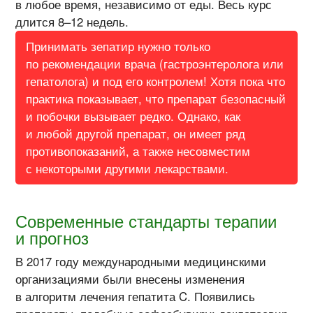
в любое время, независимо от еды. Весь курс
длится 8–12 недель.
Принимать зепатир нужно только
по рекомендации врача (гастроэнтеролога или
гепатолога) и под его контролем! Хотя пока что
практика показывает, что препарат безопасный
и побочки вызывает редко. Однако, как
и любой другой препарат, он имеет ряд
противопоказаний, а также несовместим
с некоторыми другими лекарствами.
Современные стандарты терапии
и прогноз
В 2017 году международными медицинскими
организациями были внесены изменения
в алгоритм лечения гепатита C. Появились