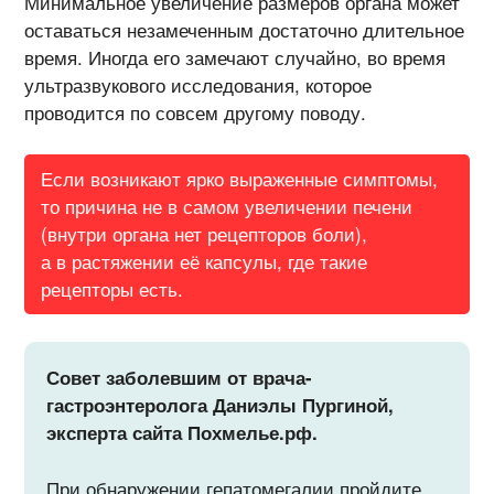
Минимальное увеличение размеров органа может
оставаться незамеченным достаточно длительное
время. Иногда его замечают случайно, во время
ультразвукового исследования, которое
проводится по совсем другому поводу.
Если возникают ярко выраженные симптомы,
то причина не в самом увеличении печени
(внутри органа нет рецепторов боли),
а в растяжении её капсулы, где такие
рецепторы есть.
Совет заболевшим от врача-
гастроэнтеролога Даниэлы Пургиной,
эксперта сайта Похмелье.рф.
При обнаружении гепатомегалии пройдите