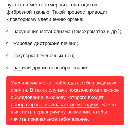
пустот на месте отмерших гепатоцитов
фиброзной
тканью. Такой процесс приводит
к повторному увеличению органа;
нарушения метаболизма (гемохроматоз и др.);
жировая дистрофия печени;
закупорка печёночных вен;
рак
или другие новообразования.
Увеличение может наблюдаться без видимых
причин. В таких случаях показано комплексное
обследование, в основу которого входят
лабораторные и аппаратные методики
. Важно
выяснить первопричину аномалии, чтобы
лечить изначальное заболевание.