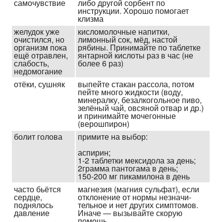
самочувст­вие
либо другой сорбент по
инструкции. Хорошо помогает
клизма
желудок уже
кисломолоч­ные напитки,
очистился, но
лимонный сок, мёд, настой
организм пока
рябины. Принимайте по таблетке
ещё отравлен,
янтарной кислоты раз в час (не
слабость,
более 6 раз)
недомога­ние
отёки, сушняк
выпейте стакан рассола, потом
пейте много жидкости (воду,
минералку, безалкоголь­ное пиво,
зелёный чай, овсяной отвар и др.)
и принимайте мочегонные
(верошпирон)
болит голова
примите на выбор:
аспирин;
1-2 таблетки мексидола за день;
2грамма пантогама в день;
150-200 мг пикамилона в день
часто бьётся
магнезия (магния сульфат), если
сердце,
отклоне­ние от нормы незначи­
поднялось
тельное и нет других симптомов.
давление
Иначе — вызывайте скорую
помощь