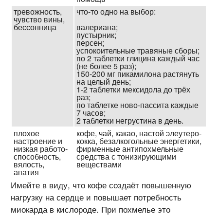
тревож­ность,
что-то одно на выбор:
чувство вины,
бессон­ница
валериана;
пустырник;
персен;
успоко­ительные травяные сборы;
по 2 таблетки глицина каждый час
(не более 5 раз);
150-200 мг пикамилона растянуть
на целый день;
1-2 таблетки мексидола до трёх
раз;
по таблетке
ново-пассита
каждые
7 часов;
2 таблетки негрустина в день.
плохое
кофе, чай, какао, настой элеутеро­
настроение и
кокка, безалко­гольные энергетики,
низкая работо­
фирмен­ные анти­похмельные
способ­ность,
средства с тонизи­рующими
вялость,
вещест­вами
апатия
Имейте в виду, что кофе создаёт повышенную
нагрузку на сердце и повышает потребность
миокарда в кислороде. При похмелье это