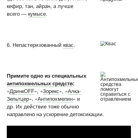
кефир, тан, айран, а лучше
всего —
кумысе
.
6. Непастеризованный
квас
.
Примите одно из специальных
антипохмельных средств
:
«
ДринкOFF
», «
Зорекс
», «
Алка-
Зельтцер
», «
Антипохмелин
» и
др. Их действие тоже обычно
направлено на ускорение детоксикации.