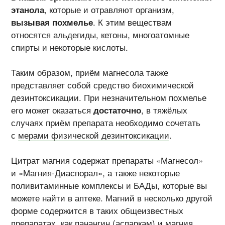
этанола
, которые и отравляют организм,
вызывая похмелье
. К этим веществам
относятся альдегиды, кетоны, многоатомные
спирты и некоторые кислоты.
Таким образом, приём магнесола также
представляет собой средство биохимической
дезинтоксикации. При незначительном похмелье
его может оказаться
достаточно
, в тяжёлых
случаях приём препарата необходимо сочетать
с
мерами физической дезинтоксикации
.
Цитрат магния содержат препараты «Магнесол»
и «Магния-Диаспорал», а также некоторые
поливитаминные комплексы и БАДы, которые вы
можете найти в аптеке. Магний в несколько другой
форме содержится в таких общеизвестных
препаратах, как
панангин (аспаркам)
и
магния