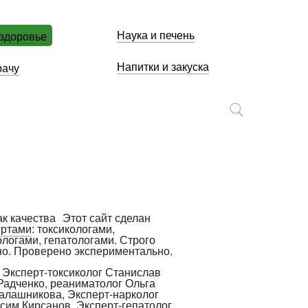
Наука и печень
 здоровье
Напитки и закуска
рачу
Этот сайт сделан
ертами
: токсикологами,
ологами, гепатологами. Строго
но. Проверено экспериментально.