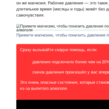
он же магнезия. Рабочее давление — это такое
длительное время (месяцы и годы) живёт без 
самочувствия.
Примите магнезию, чтобы понизить давление п
Сразу вызывайте скорую помощь, если:
давление подскочило более чем на 20%
скачок давления произошёл у вас впер
Это очень опасные состояния, которые стан
из-за
выпитого алкоголя.