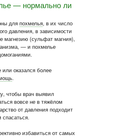
лье — нормально ли
ерны для
похмелья
, в их число
го давления, в зависимости
е магнезию (сульфат магния),
ганизма, — и похмелье
домоганиями.
е или оказался более
омощь
.
ку, чтобы врач выявил
аться вовсе не в тяжёлом
карство от давления подходит
 спасаться.
фективно избавиться от самых