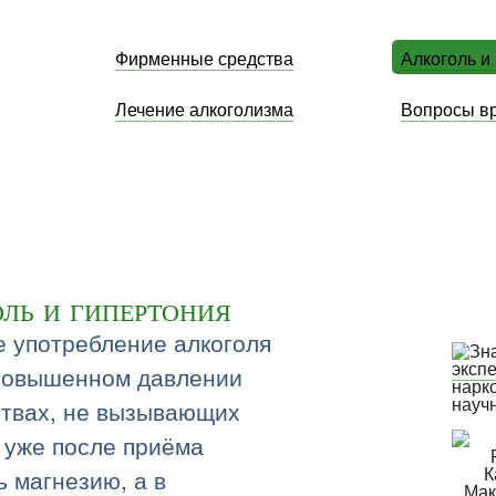
Фирменные средства
Алкоголь и
Лечение алкоголизма
Вопросы в
ль и гипертония
 употребление алкоголя
эксп
повышенном давлении
нарк
науч
ствах, не вызывающих
 уже после приёма
ь магнезию, а в