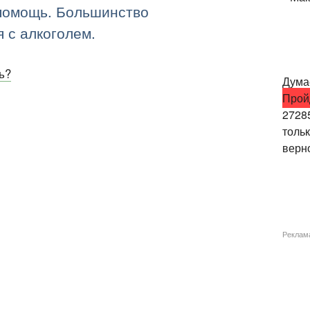
 помощь. Большинство
я с алкоголем.
ь?
Думае
Прой
2728
толь
верно
Реклам