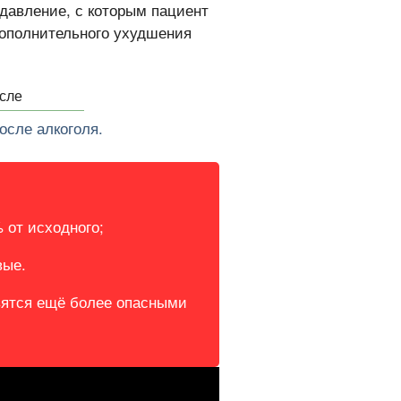
 давление, с которым пациент
дополнительного ухудшения
осле алкоголя.
 от исходного;
вые.
овятся ещё более опасными