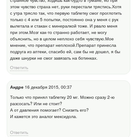
странное чувство, ходишь как-будто в тумане, но при
этом чувство страха нет, руки перестали трястись.Хотя
с утра трясло так, что первую таблетку смог проглотить
только с 4 или 5 попытки, постоянно она у меня с рук
вылетала и стакан с минералкой тоже. И рвало меня
при этом.Мозг как-то странно работает, не могу
объяснить, но в целом неплохо себя чувствую.Мое
мнение, что препарат неплохой.Препарат принесла
подруга из аптеки, спасибо ей, сам бы не дошел, я бы
даже шнурки не смог завязать на ботинках.
Ответить
Андре
16 декабря 2015, 00:37
Только что принял таблетку 20 мг. Можно сразу 2-ю
разсосать? Или не стоит?
А от давления помогает? Снизить его?
И кажется это аналог мексидола.
Ответить