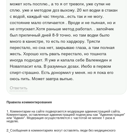
может хоть посплю., а то я от тревоги, уже сутки не
сплю. уже и методом доз выхожу. 20 мл водки в стакан
с водой, каждый час тянула...есть так и не могу.
состояние мало отличается . Вроде и не пьяная, но и
не отпускает.Хотя раньше метод работал. . запойчик
был приличный дней 8-9 точно. но там водки было
много в канистре, то есть по хардкору. Трясти
перестало, но сна нет, закрываю глаза, а там полная
жесть. Хорошо хоть рвать перестало, но тошнота
иногда подходит. Я уже и капала себе Валемидин и
Новаппасит ела. В разумных дозах. Июбо в первом
спирт-страшно. Есть донормил у меня. но я пока его
оюсь пить. Может завтра выпью.
Ответить
Правила комментирования
1. Комментарии на сайте подвергаются модерации администрацией сайта.
Комментарии, оставленные администрацией подписаны как "Администрация"
или "Админ". Модерация осуществляется с частотой не менее 1 раза в
неделю.
2. Сообщения в комментариях могут оставлять люди без медицинского