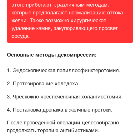
этого прибегают к различным методам,
которые предполагают нормализацию оттока
желчи. Также возможно хирургическое
удаление камня, закупоривающего просвет
сосуда.
Основные методы декомпрессии:
Эндоскопическая папиллосфинктеротомия.
Протезирование холедоха.
Чрескожно-чреспечёночная холангиостомия.
Постановка дренажа в желчные протоки.
После проведённой операции целесообразно
продолжать терапию антибиотиками.