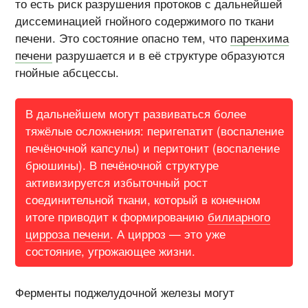
то есть риск разрушения протоков с дальнейшей
диссеминацией гнойного содержимого по ткани
печени. Это состояние опасно тем, что
паренхима
печени
разрушается и в её структуре образуются
гнойные абсцессы.
В дальнейшем могут развиваться более
тяжёлые осложнения: перигепатит (воспаление
печёночной капсулы) и перитонит (воспаление
брюшины). В печёночной структуре
активизируется избыточный рост
соединительной ткани, который в конечном
итоге приводит к формированию
билиарного
цирроза печени
. А цирроз — это уже
состояние, угрожающее жизни.
Ферменты поджелудочной железы могут