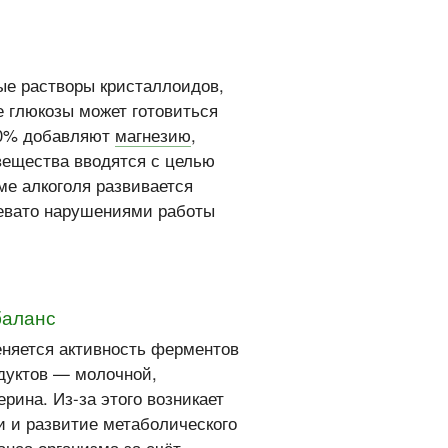
ые растворы кристаллоидов,
е глюкозы может готовиться
10% добавляют
магнезию
,
 вещества вводятся с целью
ме алкоголя развивается
чревато нарушениями работы
баланс
еняется активность ферментов
дуктов — молочной,
рина. Из-за этого возникает
и и развитие метаболического