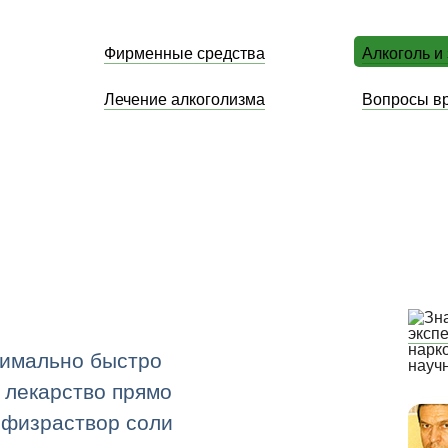
Фирменные средства
Алкоголь и
Лечение алкоголизма
Вопросы в
эксп
нарк
симально быстро
науч
 лекарство прямо
 физраствор соли