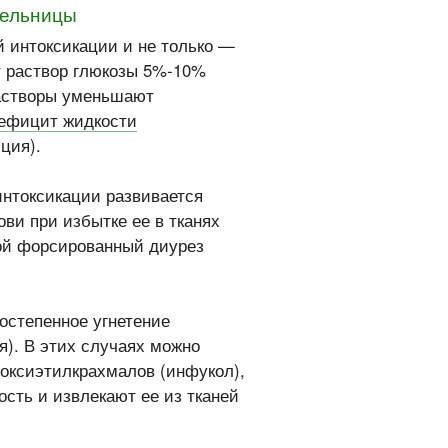
пельницы
 интоксикации и не только —
т раствор глюкозы 5%-10%
растворы уменьшают
ефицит жидкости
ция).
 интоксикации развивается
ови при избытке ее в тканях
ой форсированный диурез
остепенное угнетение
я). В этих случаях можно
оксиэтилкрахмалов (инфукол),
сть и извлекают ее из тканей