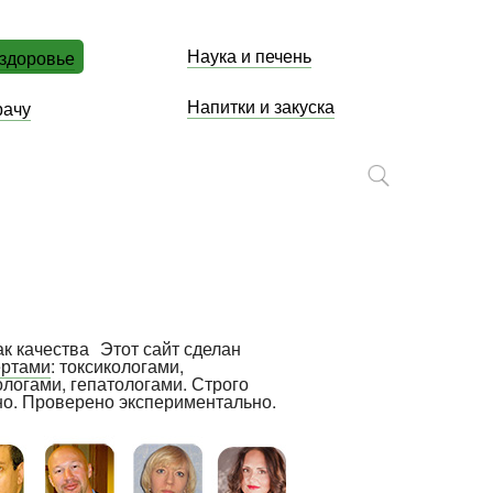
Наука и печень
 здоровье
Напитки и закуска
рачу
Этот сайт сделан
ертами
: токсикологами,
ологами, гепатологами. Строго
но. Проверено экспериментально.