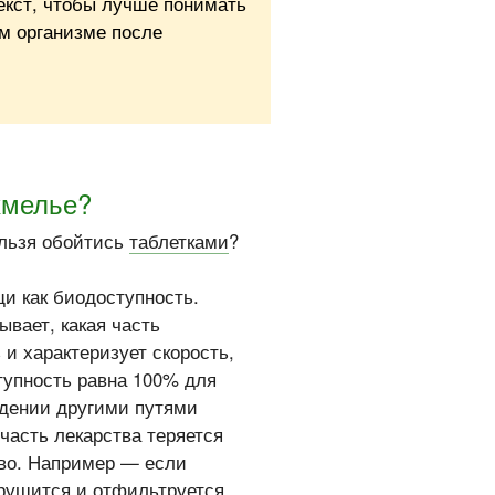
екст, чтобы лучше понимать
ем организме после
хмелье?
льзя обойтись
таблетками
?
и как биодоступность.
ывает, какая часть
 и характеризует скорость,
тупность равна 100% для
едении другими путями
часть лекарства теряется
тво. Например — если
зрушится и отфильтруется