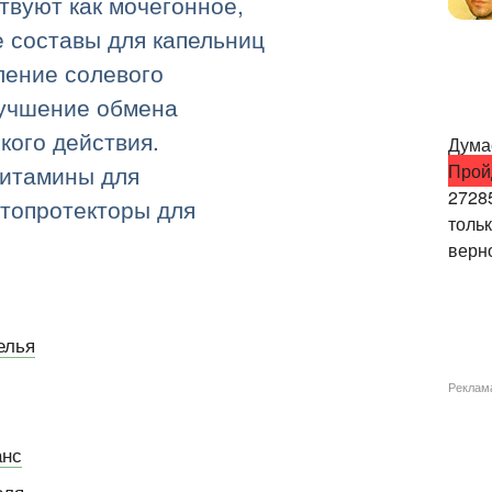
твуют как мочегонное,
е составы для капельниц
ление солевого
лучшение обмена
кого действия.
Думае
Прой
витамины для
2728
топротекторы для
толь
верно
елья
Реклам
анс
оля