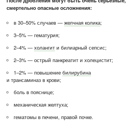
После дробления могут быть очень серьёзные,
смертельно опасные осложнения:
в 30–50% случаев —
желчная колика
;
3–5% — гематурия;
2–4% —
холангит
и билиарный сепсис;
2–3% — острый панкреатит и холецистит;
1–2% — повышение
билирубина
и трансаминаз в крови;
боль в пояснице;
механическая желтуха;
гематомы в печени, правой почке.