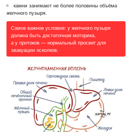
камни занимают не более половины объёма
желчного пузыря.
Самое важное условие: у желчного пузыря
должна быть достаточная моторика,
а у протоков — нормальный просвет для
эвакуации осколков.