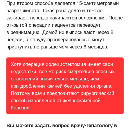
При втором способе делается 15-сантиметровый
разрез живота. Такая рана долго и тяжело
заживает, нередко начинаются осложнения. После
открытой операции пациентов переводят
в реанимацию. Домой их выписывают через 2
недели, а к труду прооперированные могут
приступить не раньше чем через 6 месяцев.
Хотя операция холецистэктомия имеет свои
недостатки, всё же риск смертельно опасных
осложнений значительно меньше, чем
при дроблении камней без удаления органа.
Поэтому врачи предпочитают хирургический
способ избавления от желчнокаменной
болезни.
Вы можете задать вопрос врачу-гепатологу в