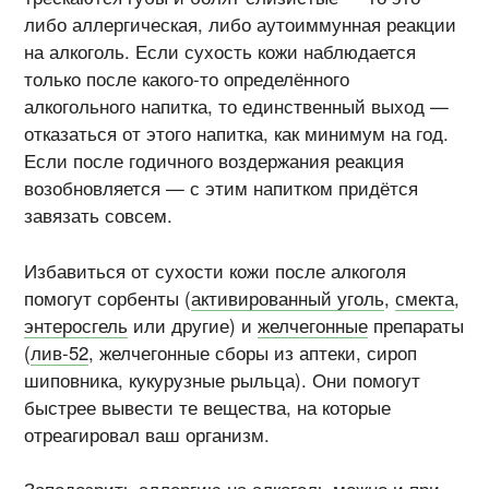
либо аллергическая, либо аутоиммунная реакции
на алкоголь. Если сухость кожи наблюдается
только после
какого-то
определённого
алкогольного напитка, то единственный выход —
отказаться от этого напитка, как минимум на год.
Если после годичного воздержания реакция
возобновляется — с этим напитком придётся
завязать совсем.
Избавиться от сухости кожи после алкоголя
помогут сорбенты (
активированный уголь
,
смекта
,
энтеросгель
или другие) и
желчегонные
препараты
(
лив-52
, желчегонные сборы из аптеки, сироп
шиповника, кукурузные рыльца). Они помогут
быстрее вывести те вещества, на которые
отреагировал ваш организм.
Заподозрить аллергию на алкоголь можно и при