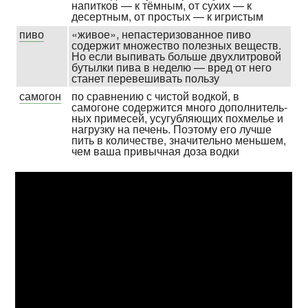
напитков — к тёмным, от сухих — к
десертным, от простых — к игристым
пиво
«живое», непасте­ризован­ное пиво
содержит множество полезных веществ.
Но если выпивать больше двух­литровой
бутылки пива в неделю — вред от него
станет пере­вешивать пользу
самогон
по сравнению с чистой водкой, в
самогоне содержится много допол­нитель­
ных примесей, усугубля­ющих похмелье и
нагрузку на печень. Поэтому его лучше
пить в количестве, значительно меньшем,
чем ваша привычная доза водки