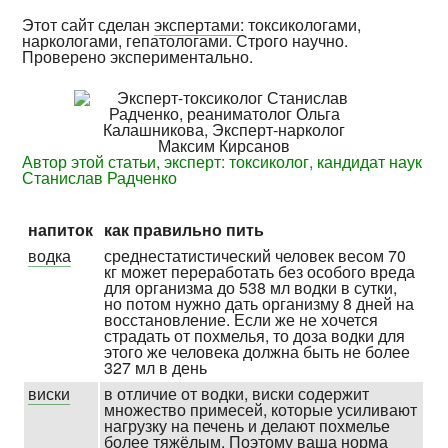
Этот сайт сделан
экспертами
: токсикологами,
наркологами, гепатологами. Строго научно.
Проверено экспериментально.
Автор этой статьи, эксперт: токсиколог, кандидат наук
Станислав Радченко
напиток
как правильно пить
водка
средне­статисти­ческий человек весом 70
кг может пере­работать без особого вреда
для организма до 538 мл водки в сутки,
но потом нужно дать организму 8 дней на
вос­становле­ние. Если же не хочется
страдать от похмелья, то доза водки для
этого же человека должна быть не более
327 мл в день
виски
в отличие от водки, виски содержит
множество примесей, которые усиливают
нагрузку на печень и делают похмелье
более тяжёлым. Поэтому ваша норма