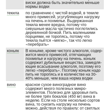
виски должна быть значи­тельно меньше
нормы водки
текила
по сравнению с чистой водкой, в текиле
много примесей, усугубля­ющих нагрузку
на печень и похмелье. Выдер­жанная
текила менее вредна, потому что
сивушные масла частично поглотились
деревянной бочкой. Пить малень­кими
порциями, не торопясь, потому что
текила пьётся «мягко», так что легко
«перебрать»
коньяк
В коньяке, кроме чистого алкоголя, содер­
жится много примесей, отягчающих
похмелье и нагрузку на печень. коньяк
содержит дубильные вещества, замедля­
ющие всасы­вание алкоголя, поэтому его
легко «перебрать». Поэтому коньяк надо
пить не торопясь и в количестве на 30-
40% меньше, чем ваша норма водки
вино
красное сухое вино­градное вино
содержит много полезных микро­
элементов. Полезно для здоровья пить
не более трёх бокалов (450 мг) вина в
неделю. Если на столе несколько сортов
вина, то снизить нагрузку на печень
можно, действуя по правилу: от светлых