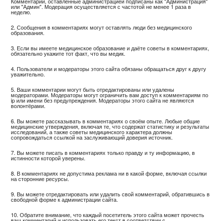
Комментарии, оставленные администрацией подписаны как "Администрация"
или "Админ". Модерация осуществляется с частотой не менее 1 раза в
неделю.
2. Сообщения в комментариях могут оставлять люди без медицинского
образования.
3. Если вы имеете медицинское образование и даёте советы в комментариях,
обязательно укажите тот факт, что вы медик.
4. Пользователи и модераторы этого сайта обязаны обращаться друг к другу
уважительно.
5. Ваши комментарии могут быть отредактированы или удалены
модераторами. Модераторы могут ограничить вам доступ к комментариям по
ip или имени без предупреждения. Модераторы этого сайта не являются
волонтёрами.
6. Вы можете рассказывать в комментариях о своём опыте. Любые общие
медицинские утверждения, включая те, что содержат статистику и результаты
исследований, а также советы медицинского характера должны
сопровождаться ссылкой на заслуживающий доверия источник.
7. Вы можете писать в комментариях только правду и ту информацию, в
истинности которой уверены.
8. В комментариях не допустима реклама ни в какой форме, включая ссылки
на сторонние ресурсы.
9. Вы можете отредактировать или удалить свой комментарий, обратившись в
свободной форме к администрации сайта.
10. Обратите внимание, что каждый посетитель этого сайта может прочесть
ваш комментарий и использовать его текст в соответствии с