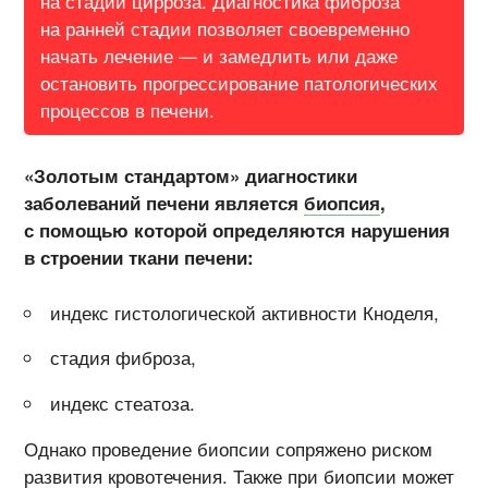
на стадии цирроза. Диагностика фиброза
на ранней стадии позволяет своевременно
начать лечение — и замедлить или даже
остановить прогрессирование патологических
процессов в печени.
«Золотым стандартом» диагностики
заболеваний печени является
биопсия
,
с помощью которой определяются нарушения
в строении ткани печени:
индекс гистологической активности Кноделя,
стадия фиброза,
индекс стеатоза.
Однако проведение биопсии сопряжено риском
развития кровотечения. Также при биопсии может