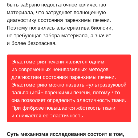
быть забрано недостаточное количество
материала, что затрудняет полноценную
диагностику состояния паренхимы печени.
Поэтому появилась альтернатива биопсии,
не требующая забора материала, а значит
и более безопасная.
Эластометрия печени является одним
из современных неинвазивных методов
диагностики состояния паренхимы печени.
Эластометрию можно назвать «ультразвуковой
пальпацией» паренхимы печени, потому что
она позволяет определить эластичность ткани.
При фиброзе повышается жёсткость ткани
и снижается её эластичность.
Суть механизма исследования состоит в том,