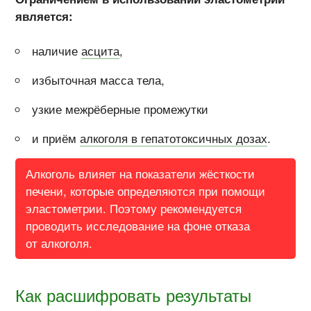
является:
наличие
асцита
,
избыточная масса тела,
узкие межрёберные промежутки
и приём
алкоголя в гепатотоксичных дозах
.
Алкоголь влияет на показатели жёсткости
печени, которые определяются при помощи
эластометрии. Поэтому рекомендуется
проводить исследование на фоне отказа
от алкоголя.
Как расшифровать результаты