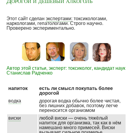
Дорогой и дешёвый алкоголь
Этот сайт сделан
экспертами
: токсикологами,
наркологами, гепатологами. Строго научно.
Проверено экспериментально.
Автор этой статьи, эксперт: токсиколог, кандидат наук
Станислав Радченко
напиток
есть ли смысл покупать более
дорогой
водка
дорогая водка обычно более чистая,
без лишних добавок, поэтому легче
пере­носится орга­низмом
виски
любой виски — очень тяжёлый
напиток для организма, так как в нём
намешано много примесей. Виски
вызывает сильное похмелье