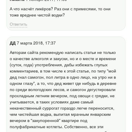
А что насчёт ликёров? Раз они с примесями, то они
тоже вреднее чистой водки?
Ответить
ДД
7 марта 2018, 17:37
Авторам сайта рекомендую написать статьи не только
о качестве алкоголя и закуски, но и о месте и времени
(суток, года) употребления, дабы избежать глупых
комментариев, в том числе к этой статье, по типу "мой
дед гнал самогон, пол литра в одно лицо, на утро ни в
одном глазу", а то, что дед живет где нибудь в деревне
по среди вологодских лесов, и самогон дегустировали
прохладным летним вечером, под овощи с грядки, не
учитывается, в таких условиях даже самый
некачественный суррогат гораздо легче переносится,
чем чистейшая водка, выпитая мрачным январским
вечером в "закупоренной" квартире под
полуфабрикатные котлеты. Собственно, все эти