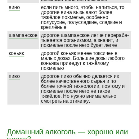
вино
если пить много, чтобы напиться, то
дорогие вина вызывают более
тяжёлое похмелье, особенно
полусухие, полу­сладкие, сладкие и
креплёные
шампанское
дорогое шампанское легче перераба­
тывается организмом, а значит, и
похмелье после него будет легче
коньяк
дорогой коньяк менее токсичен в
малых дозах. Большие дозы любого
коньяка приведут к тяжёлому
похмелью
пиво
дорогое пиво обычно делается из
более качест­венного сырья и по
более точной техно­логии, поэтому и
похмелье после него не такое
тяжёлое. Но нужно внима­тельно
смотреть на этикетку.
Домашний алкоголь — хорошо или
плохо?