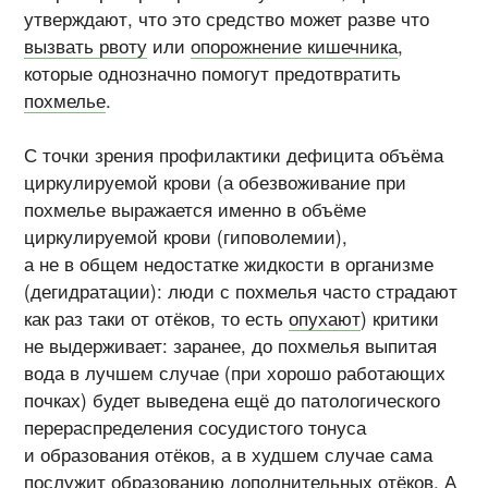
утверждают, что это средство может разве что
вызвать рвоту
или
опорожнение кишечника
,
которые однозначно помогут предотвратить
похмелье
.
С точки зрения профилактики дефицита объёма
циркулируемой крови (а обезвоживание при
похмелье выражается именно в объёме
циркулируемой крови (гиповолемии),
а не в общем недостатке жидкости в организме
(дегидратации): люди с похмелья часто страдают
как раз таки от отёков, то есть
опухают
) критики
не выдерживает: заранее, до похмелья выпитая
вода в лучшем случае (при хорошо работающих
почках) будет выведена ещё до патологического
перераспределения сосудистого тонуса
и образования отёков, а в худшем случае сама
послужит образованию дополнительных отёков. А