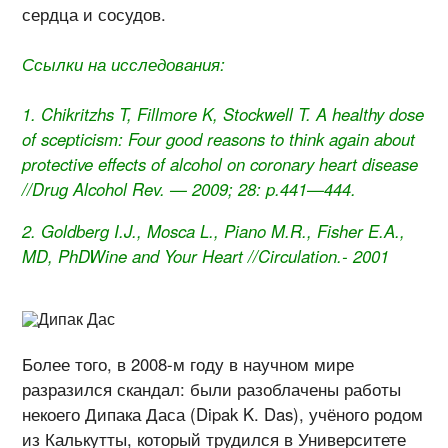
сердца и сосудов.
Ссылки на исследования:
Chikritzhs T, Fillmore K, Stockwell T. A healthy dose
of scepticism: Four good reasons to think again about
protective effects of alcohol on coronary heart disease
//Drug Alcohol Rev. — 2009; 28: p.441—444.
Goldberg I.J., Mosca L., Piano M.R., Fisher E.A.,
MD, PhDWine and Your Heart //Circulation.- 2001
Более того, в 2008-м году в научном мире
разразился скандал: были разоблачены работы
некоего Дипака Даса (Dipak K. Das), учёного родом
из Калькутты, который трудился в Университете