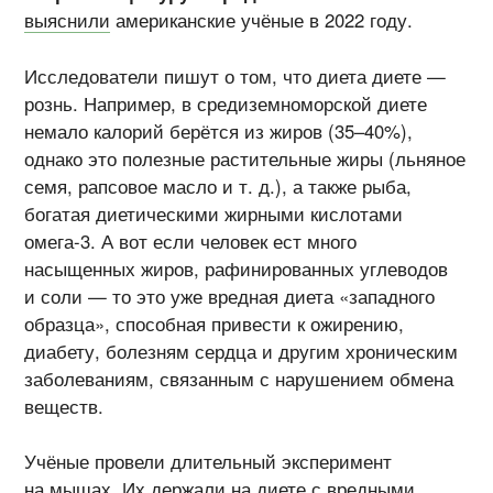
выяснили
американские учёные в 2022 году.
Исследователи пишут о том, что диета диете —
рознь. Например, в средиземноморской диете
немало калорий берётся из жиров (35–40%),
однако это полезные растительные жиры (льняное
семя, рапсовое масло
и т. д.
), а также рыба,
богатая диетическими жирными кислотами
омега-3
. А вот если человек ест много
насыщенных жиров, рафинированных углеводов
и соли — то это уже вредная диета «западного
образца», способная привести к ожирению,
диабету, болезням сердца и другим хроническим
заболеваниям, связанным с нарушением обмена
веществ.
Учёные провели длительный эксперимент
на мышах. Их держали на диете с вредными