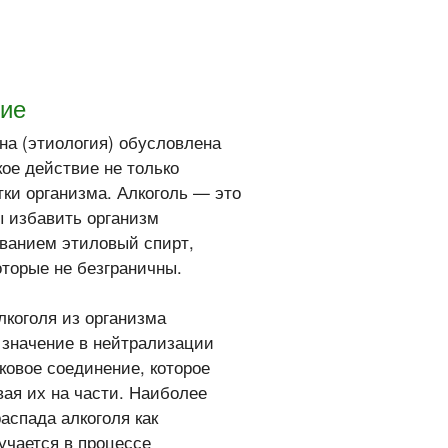
ние
ина (этиология) обусловлена
кое действие не только
етки организма. Алкоголь — это
ы избавить организм
званием этиловый спирт,
оторые не безграничны.
лкоголя из организма
значение в нейтрализации
ковое соединение, которое
вая их на части. Наиболее
аспада алкоголя как
учается в процессе