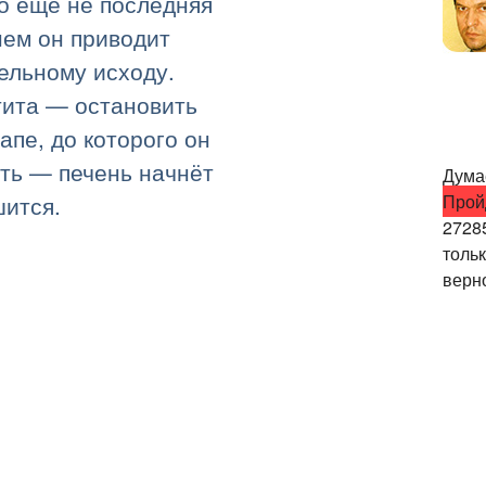
то ещё не последняя
нем он приводит
тельному исходу.
тита — остановить
апе, до которого он
ить — печень начнёт
Думае
Прой
шится.
2728
толь
верно