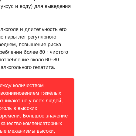
(уксус и воду) для выведения
лкоголя и длительность его
о пары лет регулярного
среднем, повышение риска
реблении более 80 г чистого
потребление около 60–80
 алкогольного гепатита.
между количеством
 возникновением тяжёлых
зникают не у всех людей,
оголь в высоких
 времени. Большое значение
т качество компенсаторных
ные механизмы высоки,