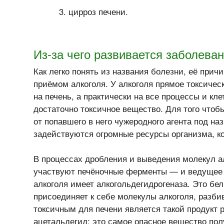
цирроз печени.
Из-за
чего развивается заболева
Как легко понять из названия болезни, её прич
приёмом алкоголя. У алкоголя прямое токсичес
на печень, а практически на все процессы и кл
достаточно токсичное вещество. Для того чтоб
от попавшего в него чужеродного агента под на
задействуются огромные ресурсы организма, к
В процессах дробления и выведения молекул а
участвуют печёночные ферменты — и ведущее 
алкоголя имеет алкогольдегидрогеназа. Это бел
присоединяет к себе молекулы алкоголя, разби
токсичным для печени является такой продукт р
ацетальдегид: это самое опасное вещество пол