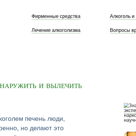
Фирменные средства
Алкоголь и
Лечение алкоголизма
Вопросы в
бнаружить и вылечить
эксп
нарк
коголем печень люди,
науч
ренно, но делают это