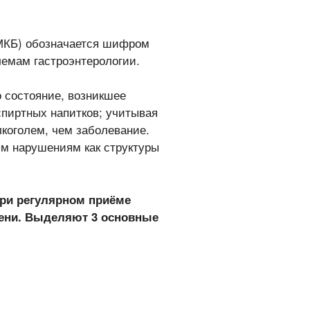
МКБ) обозначается шифром
лемам гастроэнтерологии.
о состояние, возникшее
спиртных напитков; учитывая
лкоголем, чем заболевание.
ым нарушениям как структуры
ри регулярном приёме
чени. Выделяют 3 основные