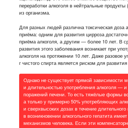
переработки алкоголя в нейтральные продукты 
из организма.
Для разных людей различна токсическая доза а
приёма: одним для развития цирроза достаточн
приёма алкоголя, а другим — более 10 лет. В 
развития этого заболевания возникает при упот
алкоголя на протяжении 10 лет. Даже разовое у
г чистого спирта является риском для развития
Однако не существует прямой зависимости 
и длительностью употребления алкоголя — и
поражений печени. То есть тяжёлые формы во
а только у примерно 50% употребляющих алк
и сверхвысоких дозах в течение длительного
в возникновении алкогольного гепатита имее
механизмов человека. Если эти компенсатор