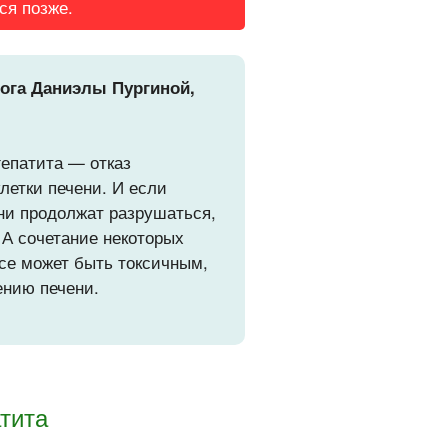
ся позже.
лога Даниэлы Пургиной,
гепатита — отказ
клетки печени. И если
ени продолжат разрушаться,
 А сочетание некоторых
все может быть токсичным,
ению печени.
тита