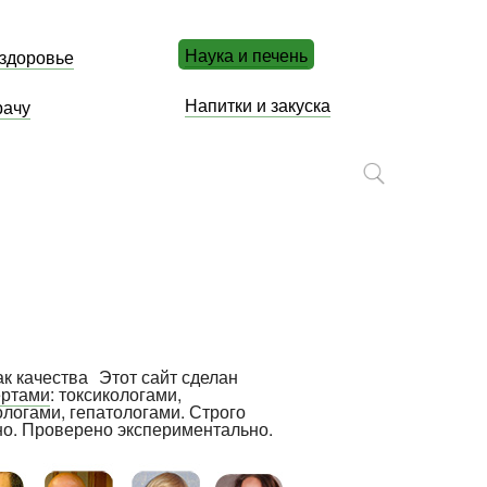
Наука и печень
 здоровье
Напитки и закуска
рачу
Этот сайт сделан
ертами
: токсикологами,
ологами, гепатологами. Строго
но. Проверено экспериментально.