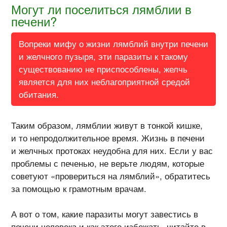
Могут ли поселиться лямблии в
печени?
Вопреки мифу о жизни лямблий внутри печени
и желчного пузыря, эти паразиты к такому
существованию не приспособлены, желчь
является для них неблагоприятной средой
обитания.
Таким образом, лямблии живут в тонкой кишке,
и то непродолжительное время. Жизнь в печени
и желчных протоках неудобна для них. Если у вас
проблемы с печенью, не верьте людям, которые
советуют «провериться на лямблий», обратитесь
за помощью к грамотным врачам.
А вот о том, какие паразиты могут завестись в
печени человека и как этого избежать,
читайте в