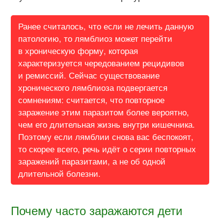
Ранее считалось, что если не лечить данную
патологию, то лямблиоз может перейти
в хроническую форму, которая
характеризуется чередованием рецидивов
и ремиссий. Сейчас существование
хронического лямблиоза подвергается
сомнениям: считается, что повторное
заражение этим паразитом более вероятно,
чем его длительная жизнь внутри кишечника.
Поэтому если лямблии снова вас беспокоят,
то скорее всего, речь идёт о серии повторных
заражений паразитами, а не об одной
длительной болезни.
Почему часто заражаются дети