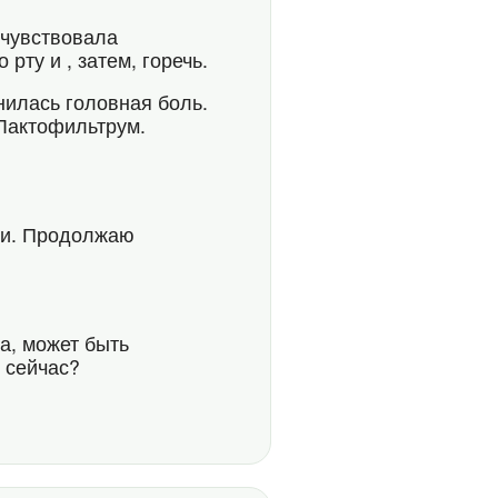
очувствовала
рту и , затем, горечь.
нилась головная боль.
 Лактофильтрум.
ски. Продолжаю
а, может быть
 сейчас?