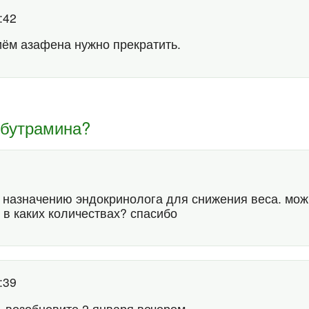
8:42
риём азафена нужно прекратить.
ибутрамина?
о назначению эндокринолога для снижения веса. мож
и в каких количествах? спасибо
8:39
 возобновите 2 января вечером.