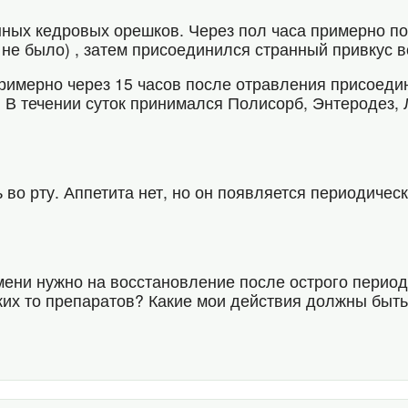
нных кедровых орешков. Через пол часа примерно п
не было) , затем присоединился странный привкус во 
римерно через 15 часов после отравления присоеди
 В течении суток принимался Полисорб, Энтеродез,
ь во рту. Аппетита нет, но он появляется периодиче
мени нужно на восстановление после острого период
ких то препаратов? Какие мои действия должны быть