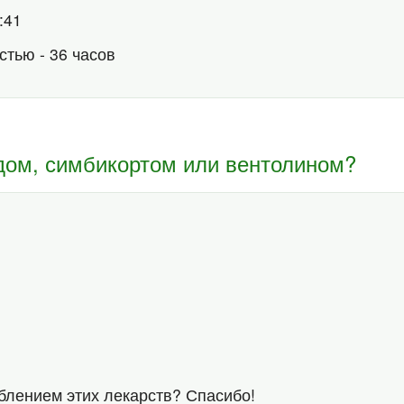
8:41
стью - 36 часов
идом, симбикортом или вентолином?
блением этих лекарств? Спасибо!