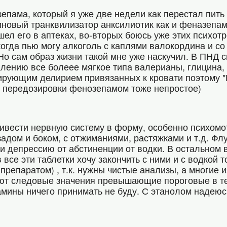
епама, который я уже две недели как перестал пить
пиновый транквилизатор анксилиотик как и феназепам
ел его в аптеках, во-вторых боюсь уже этих психотр
огда пью могу алкоголь с каплями валокордина и со 
о сам образ жизни такой мне уже наскучил. В ПНД ск
лению все болеее мягкое типа валерианы, глицина,
рующим делирием привязанных к кровати поэтому "
й передозировки фенозепамом тоже непростое)
ривести нервную систему в форму, особенно психом
задом и боком, с отжиманиями, растяжками и т.д. Фл
у и депрессию от абстиненции от водки. В остальном
се эти таблетки хочу закончить с ними и с водкой т
репаратом) , т.к. нужны чистые анализы, а многие
ют следовые значения превышающие пороговые в те
амины ничего принимать не буду. С этанолом надеюс