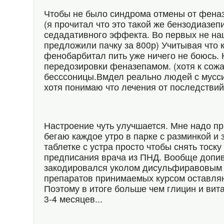
Чтобы не было синдрома отмены от феназ
(я прочитал что это такой же бензодиазе
седадативного эффекта. Во первых не наш
предложили пачку за 800р) Учитывая что к
фенобарбитал пить уже ничего не боюсь. Н
передозировки феназепамом. (хотя к сожа
бесссоницы.Вмдел реально людей с мусси
хотя понимаю что лечения от последстви
Настроение чуть улучшается. Мне надо п
бегаю каждое утро в парке с разминкой и 
таблетке с устра просто чтобы снять тоск
предписания врача из ПНД. Вообще допив в
закодировался уколом дисульфиравовым п
препаратов принимаемых курсом оставля
Поэтому в итоге больше чем глицин и вит
3-4 месяцев...