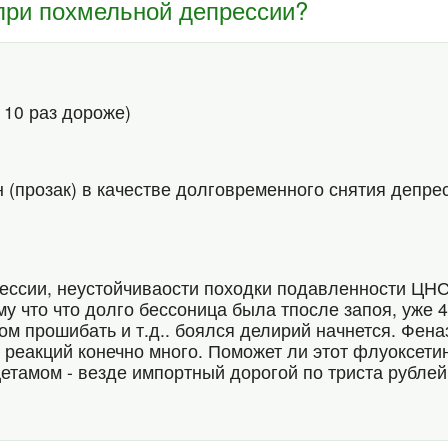
 при похмельной депрессии?
 10 раз дороже)
 (прозак) в качестве долговременного снятия депре
ессии, неустойчиваости походки подавленности ЦН
 что что долго бессоница была тпосле запоя, уже 4
ом прошибать и т.д.. боялся делирий начнется. Фен
 реакций конечно много. Поможет ли этот флуоксети
етамом - везде импортный дорогой по триста рублей