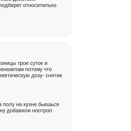
подберет относительно
оницы трое суток и
феназепам потому что
евтическую дозу- снятие
а полу на кухне.бьешься
ину добавили ноотроп