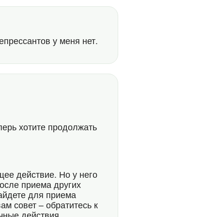
епрессантов у меня нет.
еперь хотите продолжать
ее действие. Но у него
после приема других
айдете для приема
ам совет – обратитесь к
очные действия