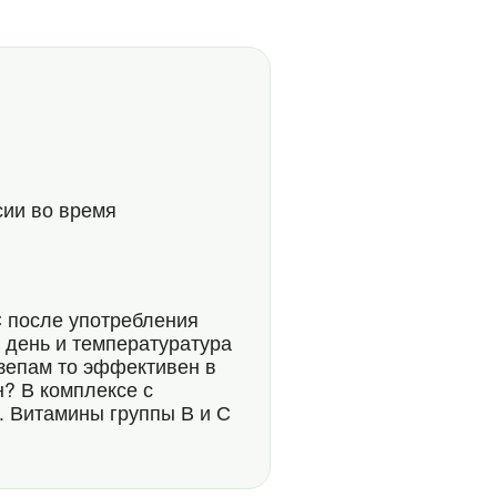
сии во время
С после употребления
 день и температуратура
азепам то эффективен в
н? В комплексе с
. Витамины группы В и С