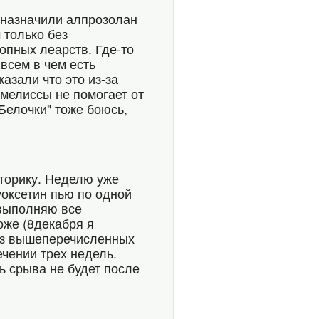
 назначили алпрозолан
 только без
опных леарств. Где-то
всем в чем есть
азали что это из-за
 мелиссы не помогает от
Белочки" тоже боюсь,
оторику. Неделю уже
уоксетин пью по одной
 выполняю все
оже (8декабря я
 из вышеперечисленных
чении трех недель.
ь срыва не будет после