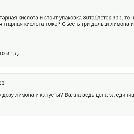
тарная кислота и стоит упаковка 30таблеток 90р, то
ам янтарная кислота тоже? Съесть три дольки лимона 
о и т.д.
:03
ю дозу лимона и капусты? Важна ведь цена за едини