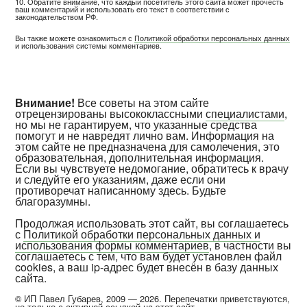
10. Обратите внимание, что каждый посетитель этого сайта может прочесть
ваш комментарий и использовать его текст в соответствии с
законодательством РФ.
Вы также можете ознакомиться с
Политикой обработки персональных данных
и использования системы комментариев.
Внимание!
Все советы на этом сайте
отрецензированы высококлассными
специалистами
,
но мы не гарантируем, что указанные средства
помогут и не навредят лично вам. Информация на
этом сайте не предназначена для самолечения, это
образовательная, дополнительная информация.
Если вы чувствуете недомогание, обратитесь к врачу
и следуйте его указаниям, даже если они
противоречат написанному здесь. Будьте
благоразумны.
Продолжая использовать этот сайт, вы соглашаетесь
с
Политикой обработки персональных данных и
использования формы комментариев
, в частности вы
соглашаетесь с тем, что вам будет установлен файл
cookies, а ваш ip-адрес будет внесён в базу данных
сайта.
© ИП Павел Губарев, 2009 — 2026. Перепечатки приветствуются,
но только с активной ссылкой на этот сайт.