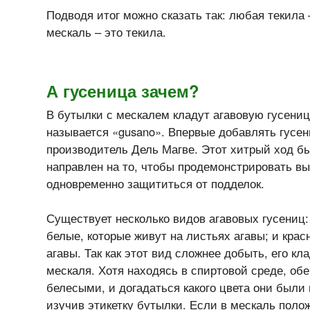
Подводя итог можно сказать так: любая текила 
мескаль – это текила.
А гусеница зачем?
В бутылки с мескалем кладут агавовую гусениц
называется «gusano». Впервые добавлять гусен
производитель Дель Магве. Этот хитрый ход бы
направлен на то, чтобы продемонстрировать вы
одновременно защититься от подделок.
Существует несколько видов агавовых гусениц
белые, которые живут на листьях агавы; и кра
агавы. Так как этот вид сложнее добыть, его кл
мескаля. Хотя находясь в спиртовой среде, об
белесыми, и догадаться какого цвета они были
изучив этикетку бутылки. Если в мескаль поло