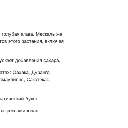
голубая агава. Мескаль же
тов этого растения, включая
ускает добавления сахара.
тах: Оахака, Дуранго,
амаулипас, Сакатекас,
атический букет.
разрекламирован.