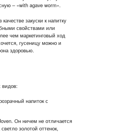
сную – «with agave worm».
 качестве закуски к напитку
ебными свойствами или
лее чем маркетинговый ход
хочется, гусеницу можно и
рона здоровью.
 видов:
розрачный напиток с
Joven. Он ничем не отличается
а светло золотой оттенок,