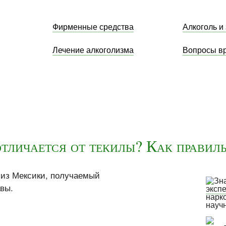
Фирменные средства
Алкоголь и
Лечение алкоголизма
Вопросы в
отличается от текилы? Как правил
 из Мексики, получаемый
авы.
эксп
нарк
науч