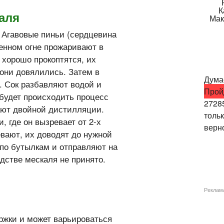
аля
 Агавовые пиньи (сердцевина
ленном огне прожаривают в
 хорошо прокоптятся, их
 они довялились. Затем в
Думае
. Сок разбавляют водой и
Прой
 будет происходить процесс
2728
ют двойной дистилляции.
толь
 где он вызревает от 2-х
верно
евают, их доводят до нужной
 по бутылкам и отправляют на
дстве мескаля не принято.
Реклам
ржки и может варьироваться