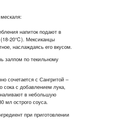
 мескаля:
ебления напиток подают в
 (18-20℃). Мексиканцы
ное, наслаждаясь его вкусом.
ль залпом по текильному
чно сочетается с Сангритой –
о сока с добавлением лука,
к наливают в небольшую
0 мл острого соуса.
нгредиент при приготовлении