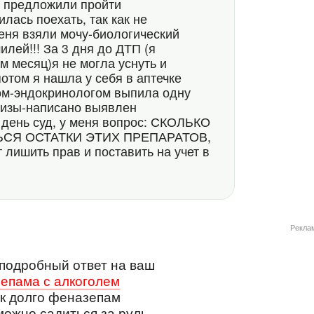
е предложили пройти
лась поехать, так как не
меня взяли мочу-биологический
илей!!! За 3 дня до ДТП (я
м месяц)я не могла уснуть и
отом я нашла у себя в аптечке
ом-эндокринологом выпила одну
ализы-написано выявлен
 день суд, у меня вопрос: СКОЛЬКО
СЯ ОСТАТКИ ЭТИХ ПРЕПАРАТОВ,
т лишить прав и поставить на учет в
Рекла
подробный ответ на ваш
епама с алкоголем
как долго феназепам
можно садиться за руль.