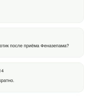
котик после приёма Феназепама?
:14
кратно.