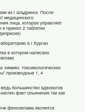
Вам из г.Шадринск. После
кт медицинского
ния лица, которое управляет
 я принял 2 таблетки
депресия)
лабораторию в г.Курган
тва в котором написано
озепам)
ах химико- токсикологических
ы" производные 1, 4
? ведь большинство адвокатов
тановлен факт опьянения так как
моче фенозепама является