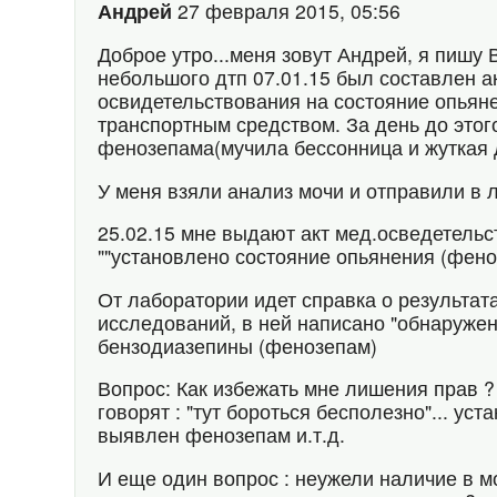
Андрей
27 февраля 2015, 05:56
Доброе утро...меня зовут Андрей, я пишу 
небольшого дтп 07.01.15 был составлен а
освидетельствования на состояние опьяне
транспортным средством. За день до этого
фенозепама(мучила бессонница и жуткая 
У меня взяли анализ мочи и отправили в 
25.02.15 мне выдают акт мед.осведетельс
""установлено состояние опьянения (фен
От лаборатории идет справка о результат
исследований, в ней написано "обнаружен
бензодиазепины (фенозепам)
Вопрос: Как избежать мне лишения прав 
говорят : "тут бороться бесполезно"... ус
выявлен фенозепам и.т.д.
И еще один вопрос : неужели наличие в 