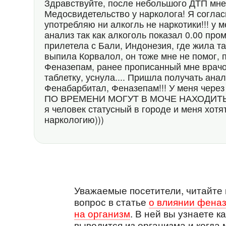
Здравствуйте, после небольшого ДТП мн
Медосвидетельство у нарколога! Я согласи
употребляю ни алкогль не наркотики!!! у 
анализ так как алкоголь показал 0.00 пром
прилетела с Бали, Индонезия, где жила та
выпила Корвалол, он тоже мне не помог, п
Феназепам, ранее прописанный мне врач
таблетку, уснула.... Пришла получать ан
Фенабарбитал, Феназепам!!! У меня через
ПО ВРЕМЕНИ МОГУТ В МОЧЕ НАХОДИТЬ
я человек статусный в городе и меня хотя
наркологию)))
Уважаемые посетители, читайте 
вопрос в статье
о влиянии феназ
на организм
. В ней вы узнаете 
выводится из организма и когда 