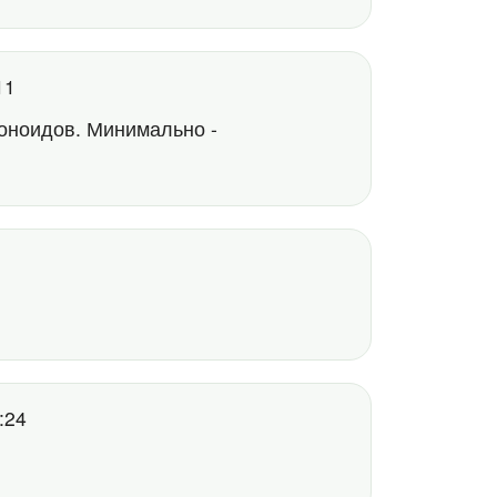
:11
воноидов. Минимально -
1:24