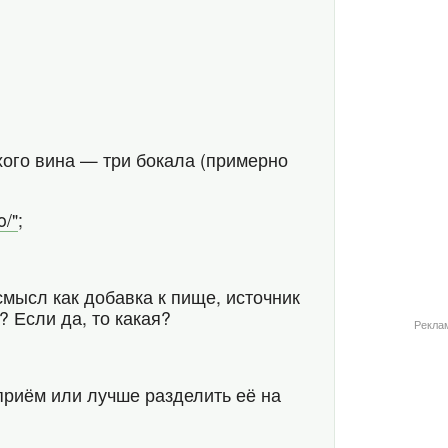
хого вина — три бокала (примерно
o/"
;
смысл как добавка к пище, источник
 Если да, то какая?
Рекла
 приём или лучше разделить её на