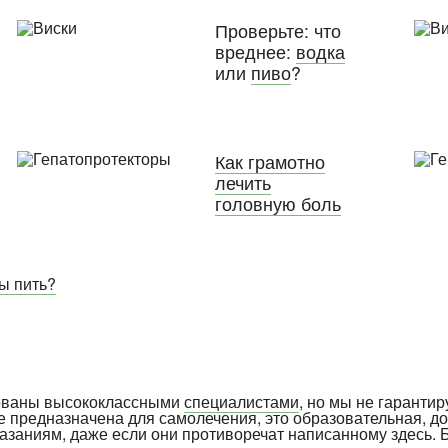
Проверьте: что
вреднее:
водка
или
пиво
?
Как грамотно
лечить
головную боль
вы пить?
рованы высококлассными
специалистами
, но мы не гарантир
е предназначена для самолечения, это образовательная, д
указаниям, даже если они противоречат написанному здесь. 