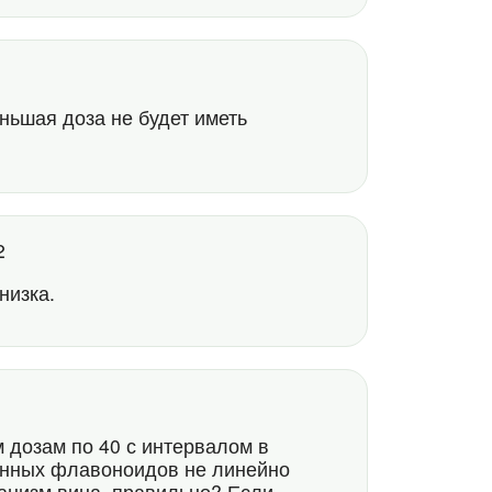
ньшая доза не будет иметь
32
низка.
м дозам по 40 с интервалом в
оенных флавоноидов не линейно
ганизм вина, правильно? Если