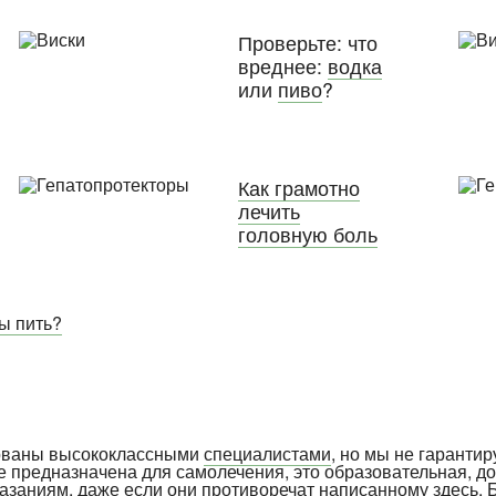
Проверьте: что
вреднее:
водка
или
пиво
?
Как грамотно
лечить
головную боль
вы пить?
рованы высококлассными
специалистами
, но мы не гарантир
е предназначена для самолечения, это образовательная, д
указаниям, даже если они противоречат написанному здесь. 