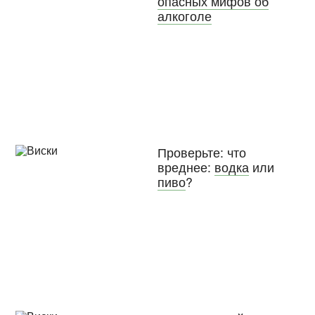
опасных мифов об
алкоголе
Проверьте: что
вреднее:
водка
или
пиво
?