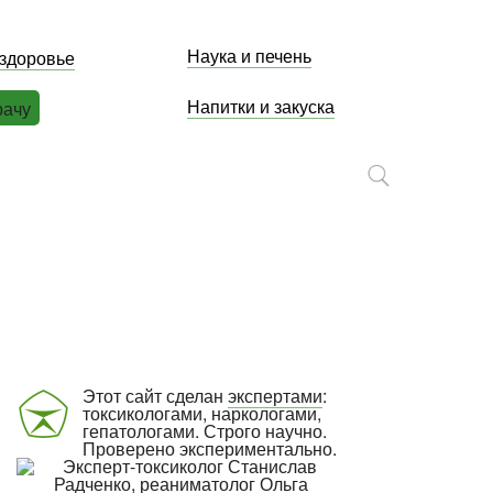
Наука и печень
 здоровье
Напитки и закуска
рачу
Этот сайт сделан
экспертами
:
токсикологами, наркологами,
гепатологами. Строго научно.
Проверено экспериментально.