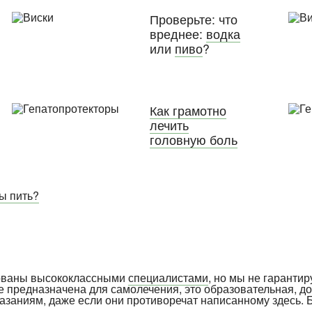
Проверьте: что
вреднее:
водка
или
пиво
?
Как грамотно
лечить
головную боль
вы пить?
рованы высококлассными
специалистами
, но мы не гарантир
е предназначена для самолечения, это образовательная, д
указаниям, даже если они противоречат написанному здесь. 