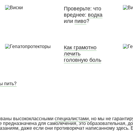
Проверьте: что
вреднее:
водка
или
пиво
?
Как грамотно
лечить
головную боль
вы пить?
рованы высококлассными
специалистами
, но мы не гарантир
е предназначена для самолечения, это образовательная, д
указаниям, даже если они противоречат написанному здесь. 