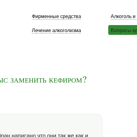
Фирменные средства
Алкоголь и
Лечение алкоголизма
Вопросы в
ыс заменить кефиром?
йран написано что они так же как и