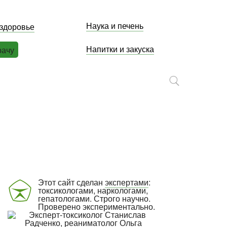
Наука и печень
 здоровье
Напитки и закуска
рачу
Этот сайт сделан
экспертами
:
токсикологами, наркологами,
гепатологами. Строго научно.
Проверено экспериментально.