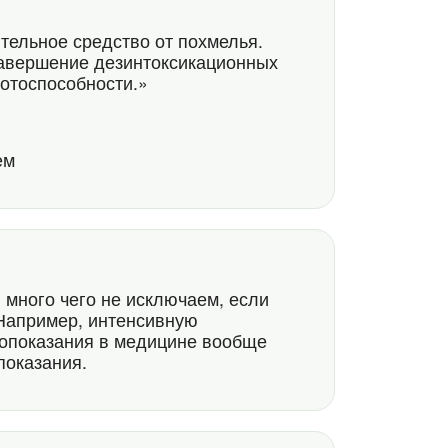
тельное средство от похмелья.
завершение дезинтоксикационных
отоспособности.»
ем
7
 много чего не исключаем, если
Например, интенсивную
вопоказания в медицине вообще
показания.