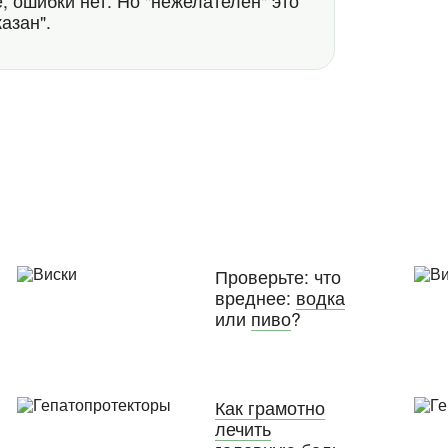
 ошибки нет. Но "нежелателен" это
азан".
Проверьте: что
вреднее:
водка
или
пиво
?
Как грамотно
лечить