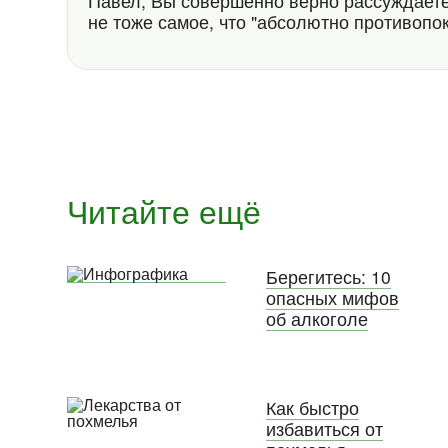
Павел, Вы совершенно верно рассуждаете,
не тоже самое, что "абсолютно противопок
Читайте ещё
Берегитесь: 10
опасных мифов
об алкоголе
Как быстро
избавиться от