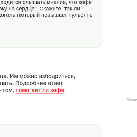
иходится слышать мнение, что кофе
ку на сердце". Скажите, так ли
лкоголь (который повышает пульс) не
це. Им можно взбодриться,
упать. Подробнее ответ
о том,
помогает ли кофе
Рекла
2