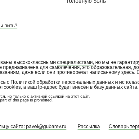
головную боль
вы пить?
рованы высококлассными
специалистами
, но мы не гарантир
е предназначена для самолечения, это образовательная, д
указаниям, даже если они противоречат написанному здесь. 
есь с
Политикой обработки персональных данных и исполь
 cookies, а ваш ip-адрес будет внесён в базу данных сайта.
я, но только с активной ссылкой на этот сайт.
rt of this page is prohibited.
ьцу сайта: pavel@gubarev.ru
Рассылка
Словарь тер