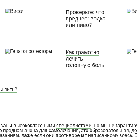
Проверьте: что
вреднее:
водка
или
пиво
?
Как грамотно
лечить
головную боль
вы пить?
рованы высококлассными
специалистами
, но мы не гарантир
е предназначена для самолечения, это образовательная, д
указаниям, даже если они противоречат написанному здесь. 