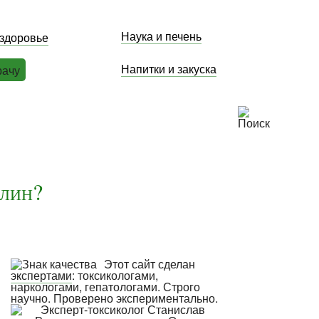
Наука и печень
 здоровье
Напитки и закуска
рачу
илин?
Этот сайт сделан
экспертами
: токсикологами,
наркологами, гепатологами. Строго
научно. Проверено экспериментально.