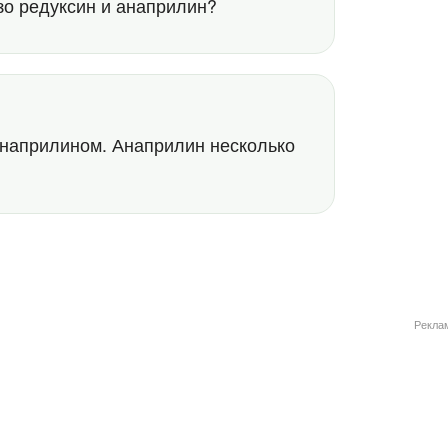
зо редуксин и анаприлин?
2
анаприлином. Анаприлин несколько
Рекла