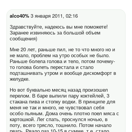
alco40%
3 января 2011, 02:16
Здравствуйте, надеюсь вы мне поможете!
Заранее извиняюсь за большой объем
сообщения)
Мне 20 лет, раньше пил, не то что много но и
не мало, проблем на утро особых не было.
Раньше болела голова и тело, потом почему-
то голова болеть перестала и стало
подташнивать утром и вообще дискомфорт в
желудке.
Но вот буквально месяц назад произошел
перелом. В баре выпили пару коктейлей, 3
стакана пива и стопку водки. В принципе для
меня не так и много, не чувствовал себя
особо пьяным. Дома очень плотно поел мяса с
картошкой. Лег спать, проснулся ночью, в
поту, всего трясло, тошнило. Потом начало
рвать. Рвало раз 10-15 в сумме, т.е. стало