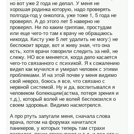
но вот уже 2 года не делал. У меня не
хорошая родинка которую, надо проверять
полгода-год у онколога, уже тоже 1, 5 года не
проверял. А до этого лет 5 наверно не
проверял. Ни по каким гриппам, простудам
или еще чего-то там к врачу не обращаюсь
никогда. Кисту уже 5 лет удалить не могу:) не
беспокоит вроде, вот и живу зная, что она
есть, хотя врачи говорили следить за ней, не
слежу. НО все меняется, когда дело касается
чего-то связанного с психикой. Я к сожалению
видел как мучился и умирал человек с этими
проблемами. И на этой почве у меня видимо
свой невроз, боюсь я все, что связано с
нервной системой. Ну и да, воспитывался я
человеком болеющим(астма, потеря зрения и
т.д.), который волей не волей беспокоился о
своем здоровье. Видимо насмотрелся.
А про ртуть запугали меня, сначала слова
врача, потом на форумах начитался
паникеров, у которых теперь там страхи
развилст, почки отказывают и т.д. и все это у