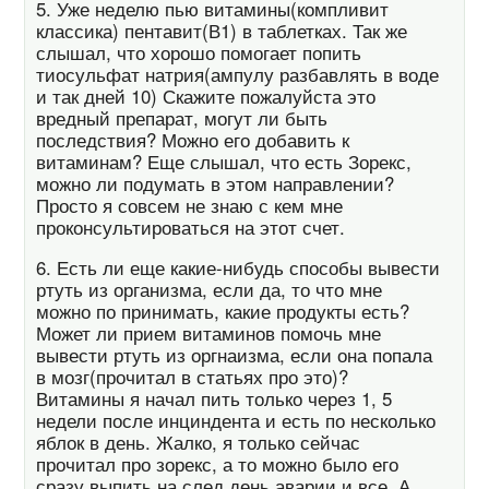
5. Уже неделю пью витамины(компливит
классика) пентавит(В1) в таблетках. Так же
слышал, что хорошо помогает попить
тиосульфат натрия(ампулу разбавлять в воде
и так дней 10) Скажите пожалуйста это
вредный препарат, могут ли быть
последствия? Можно его добавить к
витаминам? Еще слышал, что есть Зорекс,
можно ли подумать в этом направлении?
Просто я совсем не знаю с кем мне
проконсультироваться на этот счет.
6. Есть ли еще какие-нибудь способы вывести
ртуть из организма, если да, то что мне
можно по принимать, какие продукты есть?
Может ли прием витаминов помочь мне
вывести ртуть из оргнаизма, если она попала
в мозг(прочитал в статьях про это)?
Витамины я начал пить только через 1, 5
недели после инциндента и есть по несколько
яблок в день. Жалко, я только сейчас
прочитал про зорекс, а то можно было его
сразу выпить на след день аварии и все. А