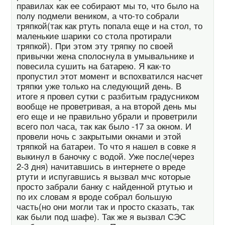
правилах как ее собирают мы то, что было на
полу подмели веником, а что-то собрали
тряпкой(так как ртуть попала еще и на стол, то
маленькие шарики со стола протирали
тряпкой). При этом эту тряпку по своей
привычки жена сполоснула в умывальнике и
повесила сушить на батарею. Я как-то
пропустил этот момент и вспохватился насчет
тряпки уже только на следующий день. В
итоге я провел сутки с разбитым градусником
вообще не проветривая, а на второй день мы
его еще и не правильно убрали и проветрили
всего пол часа, так как было -17 за окном. И
провели ночь с закрытыми окнами и этой
тряпкой на батареи. То что я нашел в совке я
выкинул в баночку с водой. Уже после(через
2-3 дня) начитавшись в интернете о вреде
ртути и испугавшись я вызвал мчс которые
просто забрали банку с найденной ртутью и
по их словам я вроде собрал большую
часть(но они могли так и просто сказать, так
как были под шафе). Так же я вызвал СЭС