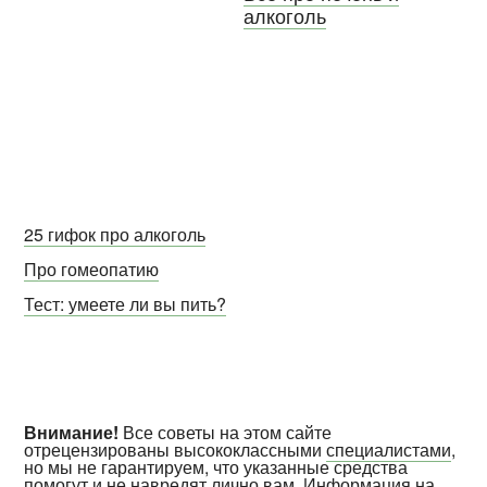
алкоголь
25 гифок про алкоголь
Про гомеопатию
Тест: умеете ли вы пить?
Внимание!
Все советы на этом сайте
отрецензированы высококлассными
специалистами
,
но мы не гарантируем, что указанные средства
помогут и не навредят лично вам. Информация на